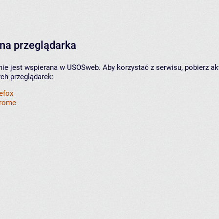
na przeglądarka
nie jest wspierana w USOSweb. Aby korzystać z serwisu, pobierz ak
ych przeglądarek:
refox
hrome