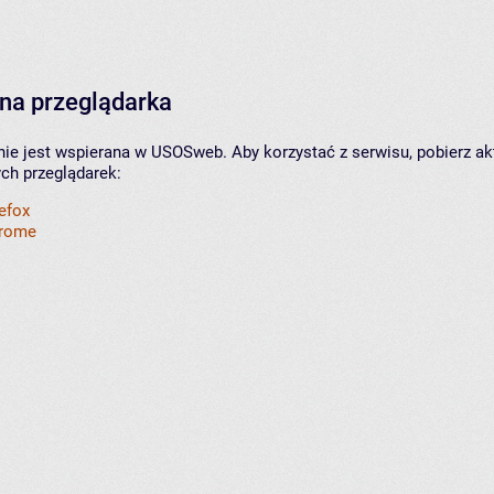
na przeglądarka
nie jest wspierana w USOSweb. Aby korzystać z serwisu, pobierz ak
ych przeglądarek:
refox
hrome