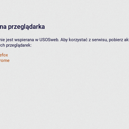
na przeglądarka
nie jest wspierana w USOSweb. Aby korzystać z serwisu, pobierz ak
ych przeglądarek:
refox
hrome