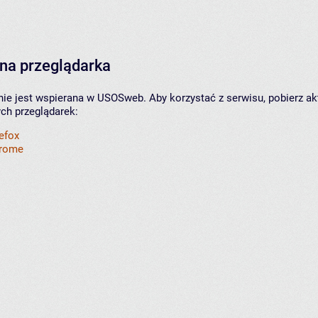
na przeglądarka
nie jest wspierana w USOSweb. Aby korzystać z serwisu, pobierz ak
ych przeglądarek:
refox
hrome