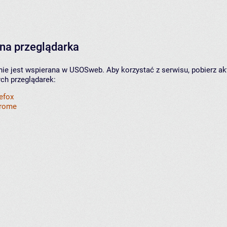
na przeglądarka
nie jest wspierana w USOSweb. Aby korzystać z serwisu, pobierz ak
ych przeglądarek:
refox
hrome