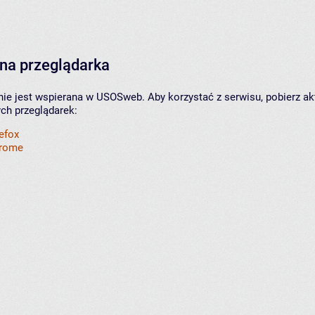
na przeglądarka
nie jest wspierana w USOSweb. Aby korzystać z serwisu, pobierz ak
ych przeglądarek:
refox
hrome