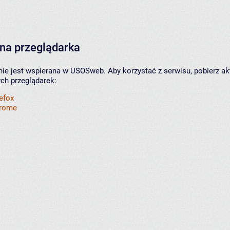
na przeglądarka
nie jest wspierana w USOSweb. Aby korzystać z serwisu, pobierz ak
ych przeglądarek:
refox
hrome