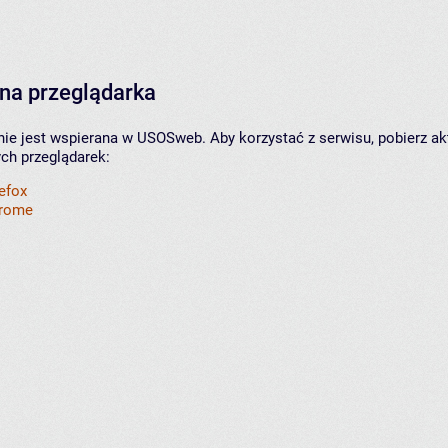
na przeglądarka
nie jest wspierana w USOSweb. Aby korzystać z serwisu, pobierz ak
ych przeglądarek:
refox
hrome