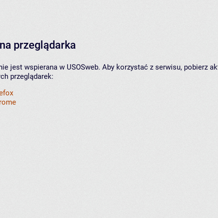
na przeglądarka
nie jest wspierana w USOSweb. Aby korzystać z serwisu, pobierz ak
ych przeglądarek:
refox
hrome