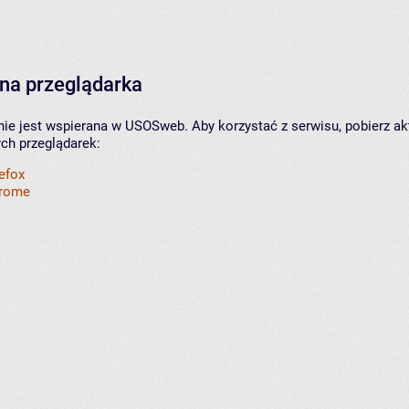
na przeglądarka
nie jest wspierana w USOSweb. Aby korzystać z serwisu, pobierz ak
ych przeglądarek:
refox
hrome