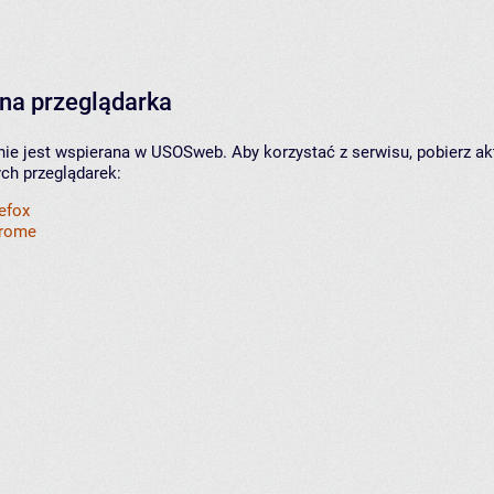
na przeglądarka
nie jest wspierana w USOSweb. Aby korzystać z serwisu, pobierz ak
ych przeglądarek:
refox
hrome