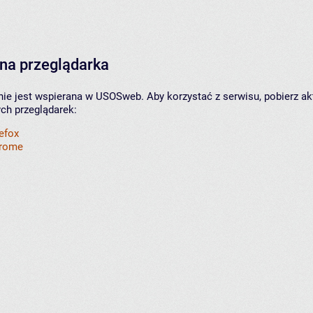
na przeglądarka
nie jest wspierana w USOSweb. Aby korzystać z serwisu, pobierz ak
ych przeglądarek:
refox
hrome