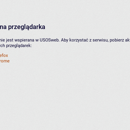
na przeglądarka
nie jest wspierana w USOSweb. Aby korzystać z serwisu, pobierz ak
ych przeglądarek:
refox
hrome