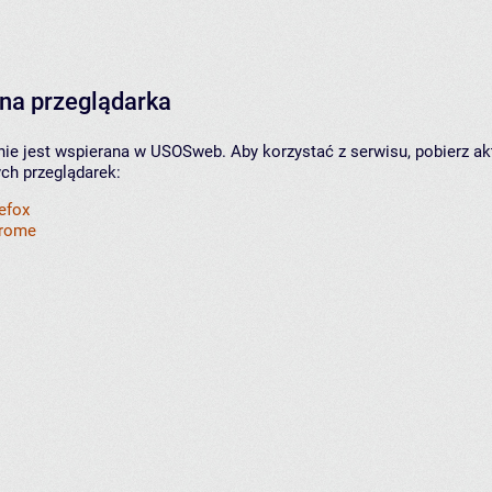
na przeglądarka
nie jest wspierana w USOSweb. Aby korzystać z serwisu, pobierz ak
ych przeglądarek:
refox
hrome