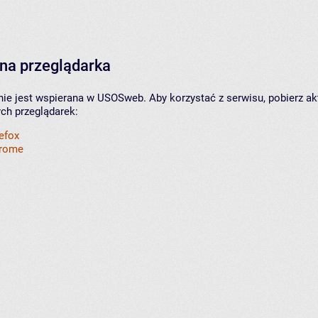
na przeglądarka
nie jest wspierana w USOSweb. Aby korzystać z serwisu, pobierz ak
ych przeglądarek:
refox
hrome