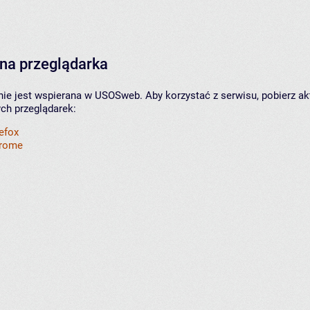
na przeglądarka
nie jest wspierana w USOSweb. Aby korzystać z serwisu, pobierz ak
ych przeglądarek:
refox
hrome