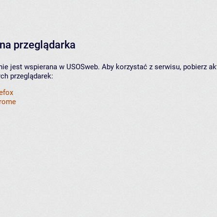
na przeglądarka
nie jest wspierana w USOSweb. Aby korzystać z serwisu, pobierz ak
ych przeglądarek:
refox
hrome