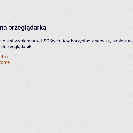
na przeglądarka
nie jest wspierana w USOSweb. Aby korzystać z serwisu, pobierz ak
ych przeglądarek:
refox
hrome