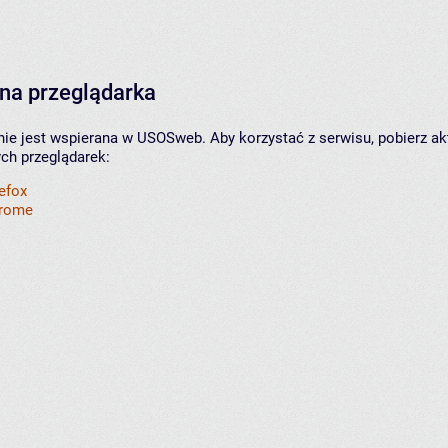
na przeglądarka
nie jest wspierana w USOSweb. Aby korzystać z serwisu, pobierz ak
ych przeglądarek:
refox
hrome