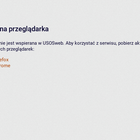
na przeglądarka
nie jest wspierana w USOSweb. Aby korzystać z serwisu, pobierz ak
ych przeglądarek:
refox
hrome