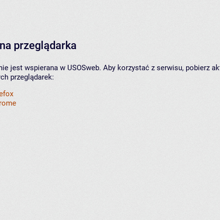
na przeglądarka
nie jest wspierana w USOSweb. Aby korzystać z serwisu, pobierz ak
ych przeglądarek:
refox
hrome