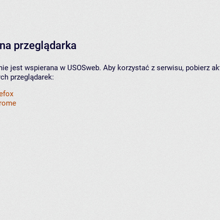
na przeglądarka
nie jest wspierana w USOSweb. Aby korzystać z serwisu, pobierz ak
ych przeglądarek:
refox
hrome