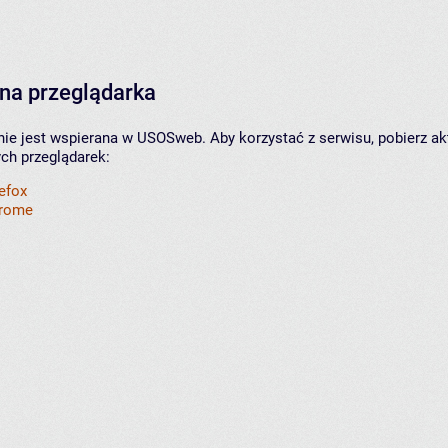
na przeglądarka
nie jest wspierana w USOSweb. Aby korzystać z serwisu, pobierz ak
ych przeglądarek:
refox
hrome