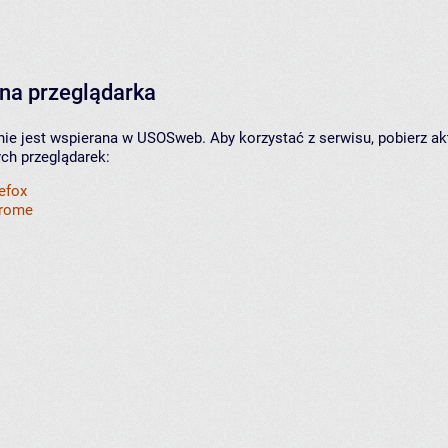
na przeglądarka
nie jest wspierana w USOSweb. Aby korzystać z serwisu, pobierz ak
ych przeglądarek:
refox
hrome