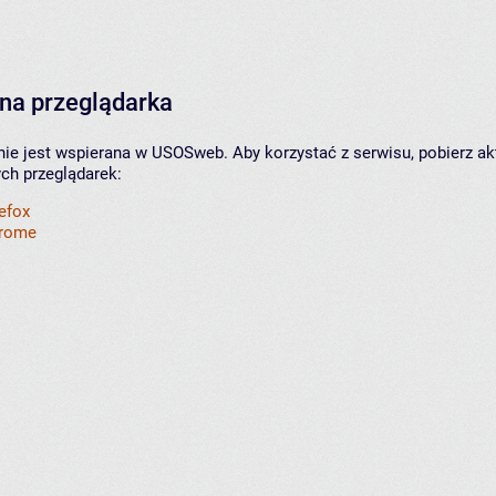
na przeglądarka
nie jest wspierana w USOSweb. Aby korzystać z serwisu, pobierz ak
ych przeglądarek:
refox
hrome