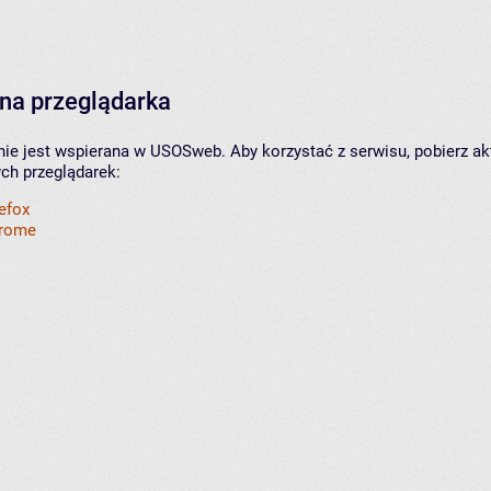
na przeglądarka
nie jest wspierana w USOSweb. Aby korzystać z serwisu, pobierz ak
ych przeglądarek:
refox
hrome