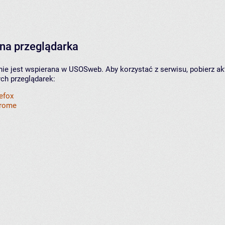
na przeglądarka
nie jest wspierana w USOSweb. Aby korzystać z serwisu, pobierz ak
ych przeglądarek:
refox
hrome