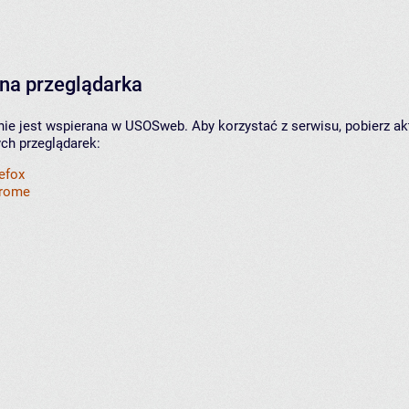
na przeglądarka
nie jest wspierana w USOSweb. Aby korzystać z serwisu, pobierz ak
ych przeglądarek:
refox
hrome