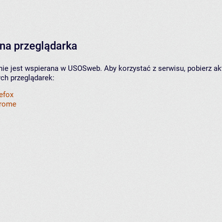
na przeglądarka
nie jest wspierana w USOSweb. Aby korzystać z serwisu, pobierz ak
ych przeglądarek:
refox
hrome