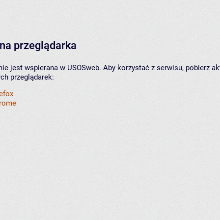
na przeglądarka
nie jest wspierana w USOSweb. Aby korzystać z serwisu, pobierz ak
ych przeglądarek:
refox
hrome