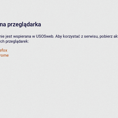
na przeglądarka
nie jest wspierana w USOSweb. Aby korzystać z serwisu, pobierz ak
ych przeglądarek:
refox
hrome