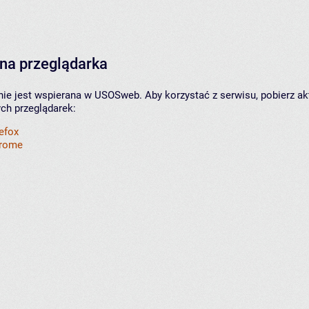
na przeglądarka
nie jest wspierana w USOSweb. Aby korzystać z serwisu, pobierz ak
ych przeglądarek:
refox
hrome