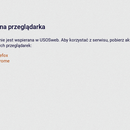
na przeglądarka
nie jest wspierana w USOSweb. Aby korzystać z serwisu, pobierz ak
ych przeglądarek:
refox
hrome