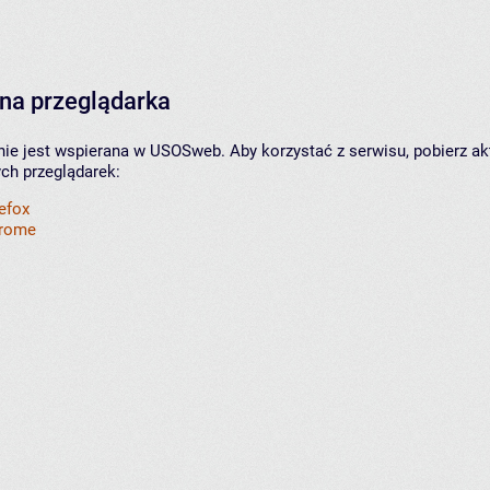
na przeglądarka
nie jest wspierana w USOSweb. Aby korzystać z serwisu, pobierz ak
ych przeglądarek:
refox
hrome