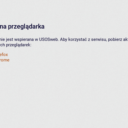
na przeglądarka
nie jest wspierana w USOSweb. Aby korzystać z serwisu, pobierz ak
ych przeglądarek:
refox
hrome