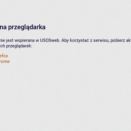
na przeglądarka
nie jest wspierana w USOSweb. Aby korzystać z serwisu, pobierz ak
ych przeglądarek:
refox
hrome