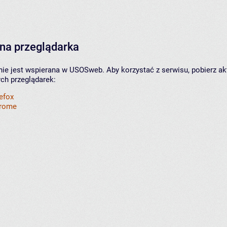
na przeglądarka
nie jest wspierana w USOSweb. Aby korzystać z serwisu, pobierz ak
ych przeglądarek:
refox
hrome