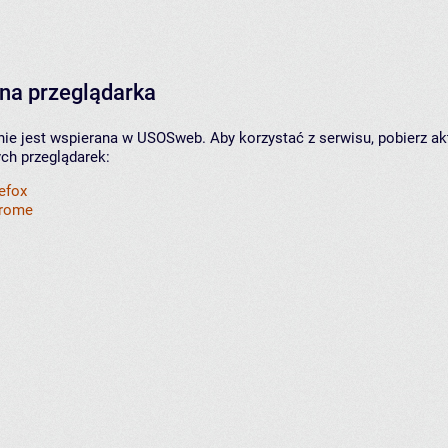
na przeglądarka
nie jest wspierana w USOSweb. Aby korzystać z serwisu, pobierz ak
ych przeglądarek:
refox
hrome