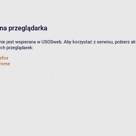
na przeglądarka
nie jest wspierana w USOSweb. Aby korzystać z serwisu, pobierz ak
ych przeglądarek:
refox
hrome