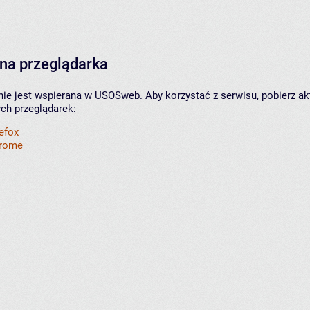
na przeglądarka
nie jest wspierana w USOSweb. Aby korzystać z serwisu, pobierz ak
ych przeglądarek:
refox
hrome