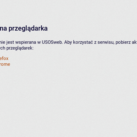
na przeglądarka
nie jest wspierana w USOSweb. Aby korzystać z serwisu, pobierz ak
ych przeglądarek:
refox
hrome