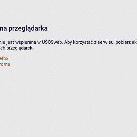
na przeglądarka
nie jest wspierana w USOSweb. Aby korzystać z serwisu, pobierz ak
ych przeglądarek:
refox
hrome