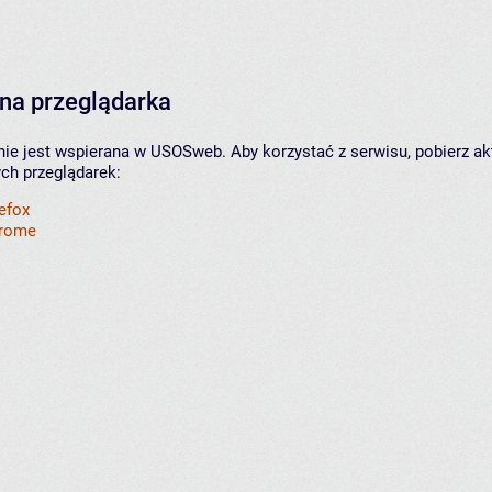
na przeglądarka
nie jest wspierana w USOSweb. Aby korzystać z serwisu, pobierz ak
ych przeglądarek:
refox
hrome