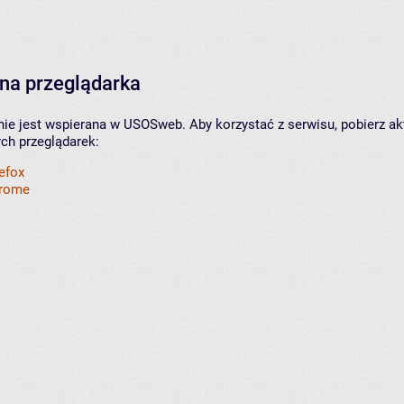
na przeglądarka
nie jest wspierana w USOSweb. Aby korzystać z serwisu, pobierz ak
ych przeglądarek:
refox
hrome