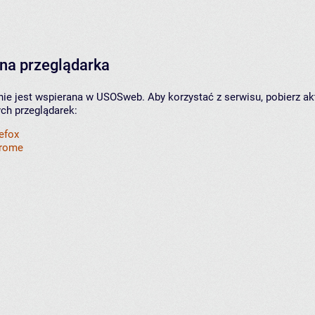
na przeglądarka
nie jest wspierana w USOSweb. Aby korzystać z serwisu, pobierz ak
ych przeglądarek:
refox
hrome