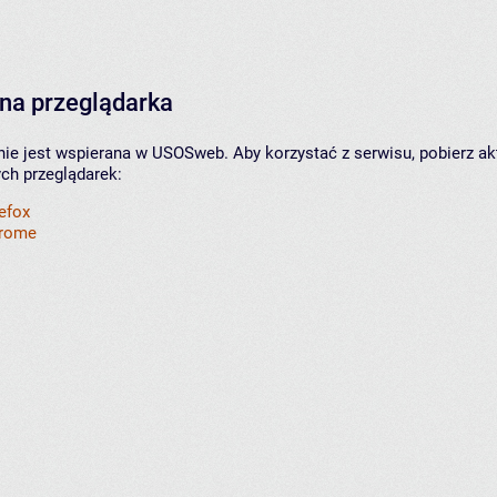
na przeglądarka
nie jest wspierana w USOSweb. Aby korzystać z serwisu, pobierz ak
ych przeglądarek:
refox
hrome