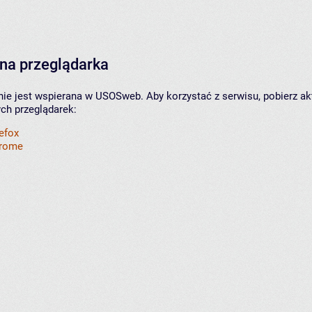
na przeglądarka
nie jest wspierana w USOSweb. Aby korzystać z serwisu, pobierz ak
ych przeglądarek:
refox
hrome