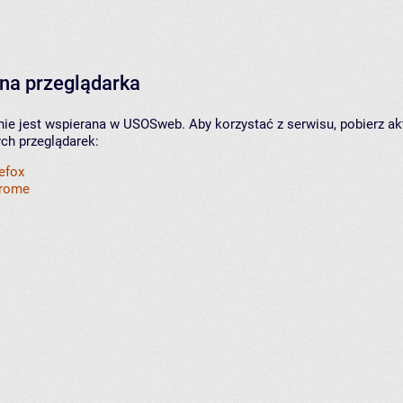
na przeglądarka
nie jest wspierana w USOSweb. Aby korzystać z serwisu, pobierz ak
ych przeglądarek:
refox
hrome