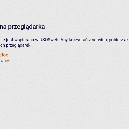
na przeglądarka
nie jest wspierana w USOSweb. Aby korzystać z serwisu, pobierz ak
ych przeglądarek:
refox
hrome