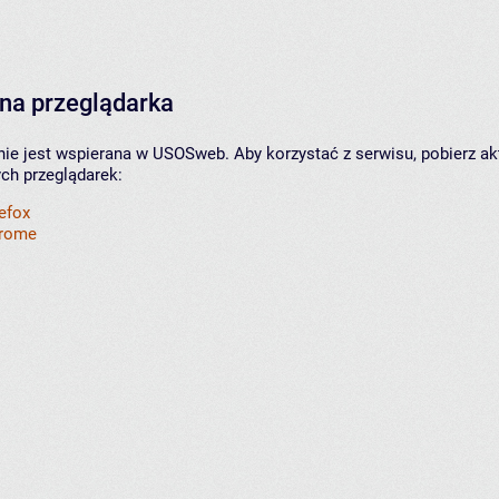
na przeglądarka
nie jest wspierana w USOSweb. Aby korzystać z serwisu, pobierz ak
ych przeglądarek:
refox
hrome